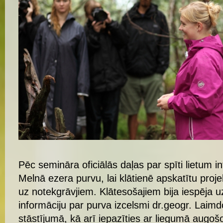
Dr.biol. Iluta Dauškane izskaidro dendrohronoloģijas pētījumu būtību
Autors:
Aivars Slišāns
Pēc semināra oficiālās daļas par spīti lietum i
Melnā ezera purvu, lai klātienē apskatītu pro
uz notekgrāvjiem. Klātesošajiem bija iespēja u
informāciju par purva izcelsmi dr.geogr. Laimd
stāstījumā, kā arī iepazīties ar liegumā augo