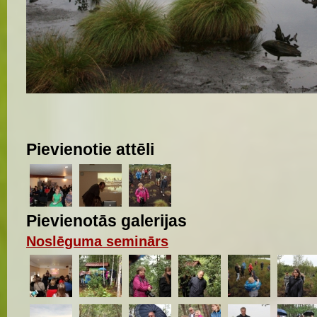
Viena no projekta vietām - Melnā ezera purvs
Autors:
Ilze Priedniece
Pievienotie attēli
Pievienotās galerijas
Noslēguma seminārs