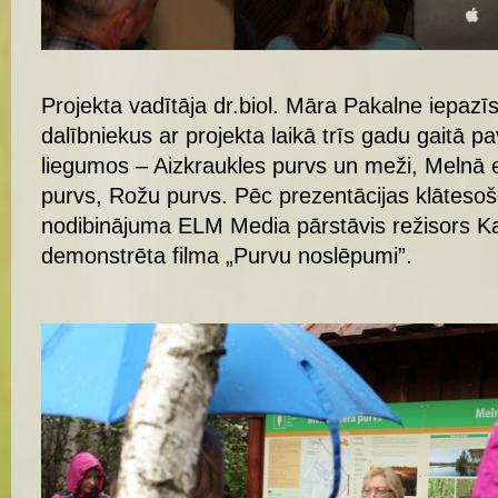
Filmas Purvu noslēpumi režisors Kaspars Goba
Autors:
Aivars Slišāns
Projekta vadītāja dr.biol. Māra Pakalne iepazī
dalībniekus ar projekta laikā trīs gadu gaitā p
liegumos – Aizkraukles purvs un meži, Melnā e
purvs, Rožu purvs. Pēc prezentācijas klāteso
nodibinājuma ELM Media pārstāvis režisors K
demonstrēta filma „Purvu noslēpumi”.