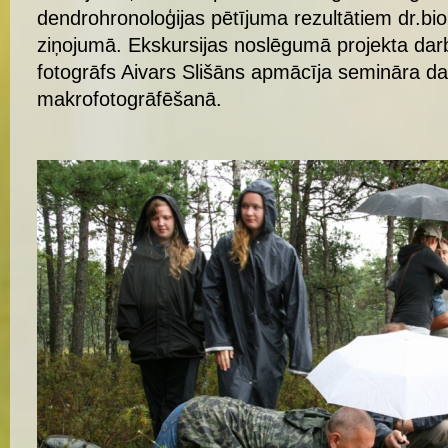
dendrohronoloģijas pētījuma rezultātiem dr.bio
ziņojumā. Ekskursijas noslēgumā projekta dar
fotogrāfs Aivars Slišāns apmācīja semināra da
makrofotogrāfēšanā.