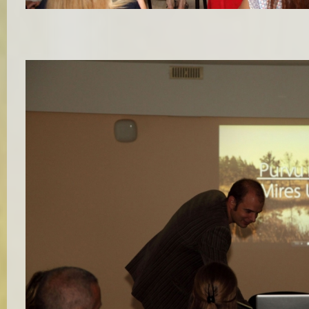
Projekta vadītājas Māras Pakalnes ievadvārdi
Autors:
Aivars Slišāns