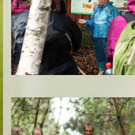
Dr.geogr. Laimdota Kalniņa stāsta par purvu veidošanos
Autors:
Aivars Slišāns