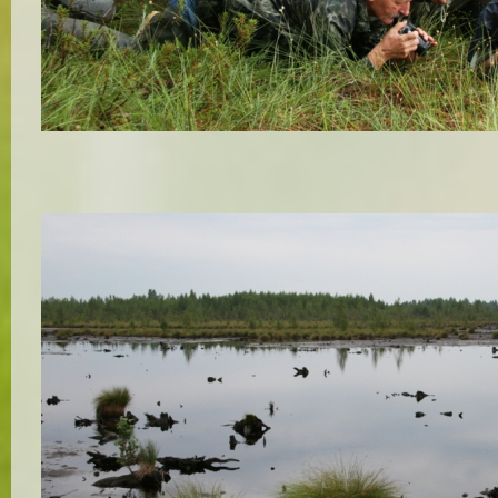
Makrofotogrāfēšanas pamatus purvā skaidro Aivars Slišāns
Autors:
Ilze Priedniece