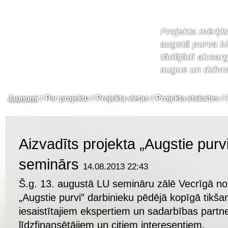
Projekta mērķis
augstā purva bi
tādējādi aizsar
augus un dzīvn
Jaunumi
/
Par projektu
/
Projekta vietas
/
Projekta atskaites
/
Aizvadīts projekta „Augstie pur
seminārs
14.08.2013 22:43
Š.g. 13. augustā LU semināru zālē Vecrīgā nor
„Augstie purvi” darbinieku pēdējā kopīgā tikša
iesaistītajiem ekspertiem un sadarbības partn
līdzfinansētājiem un citiem interesentiem.